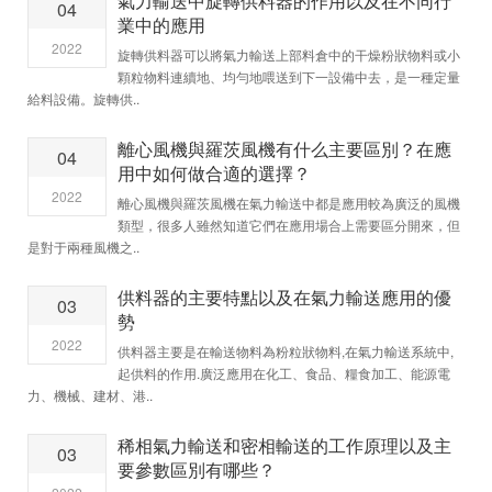
氣力輸送中旋轉供料器的作用以及在不同行
04
業中的應用
2022
旋轉供料器可以將氣力輸送上部料倉中的干燥粉狀物料或小
顆粒物料連續地、均勻地喂送到下一設備中去，是一種定量
給料設備。旋轉供..
離心風機與羅茨風機有什么主要區別？在應
04
用中如何做合適的選擇？
2022
離心風機與羅茨風機在氣力輸送中都是應用較為廣泛的風機
類型，很多人雖然知道它們在應用場合上需要區分開來，但
是對于兩種風機之..
供料器的主要特點以及在氣力輸送應用的優
03
勢
2022
供料器主要是在輸送物料為粉粒狀物料,在氣力輸送系統中,
起供料的作用.廣泛應用在化工、食品、糧食加工、能源電
力、機械、建材、港..
稀相氣力輸送和密相輸送的工作原理以及主
03
要參數區別有哪些？