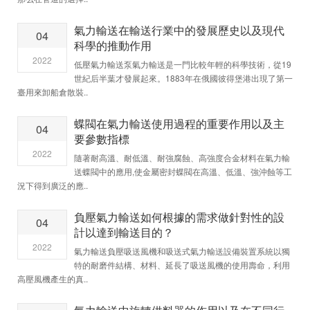
氣力輸送在輸送行業中的發展歷史以及現代
04
科學的推動作用
2022
低壓氣力輸送泵氣力輸送是一門比較年輕的科學技術，從19
世紀后半葉才發展起來。1883年在俄國彼得堡港出現了第一
臺用來卸船倉散裝..
蝶閥在氣力輸送使用過程的重要作用以及主
04
要參數指標
2022
隨著耐高溫、耐低溫、耐強腐蝕、高強度合金材料在氣力輸
送蝶閥中的應用,使金屬密封蝶閥在高溫、低溫、強沖蝕等工
況下得到廣泛的應..
負壓氣力輸送如何根據的需求做針對性的設
04
計以達到輸送目的？
2022
氣力輸送負壓吸送風機和吸送式氣力輸送設備裝置系統以獨
特的耐磨件結構、材料、延長了吸送風機的使用壽命，利用
高壓風機產生的真..