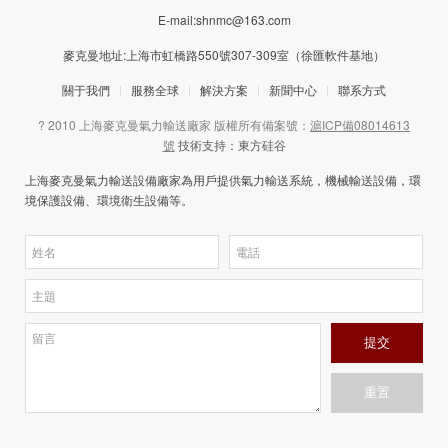
E-mail:shnmc@163.com
麥克曼地址:上海市虹橋路550號307-309室（徐匯軟件基地）
關于我們
服務全球
解決方案
新聞中心
聯系方式
? 2010 上海麥克曼氣力輸送廠家 版權所有備案號：
滬ICP備08014613
號
技術支持：東方硅谷
上海麥克曼
氣力輸送設備廠家
為用戶提供
氣力輸送
系統，機械輸送設備，環
境保護設備、環境衛生設備等。
提交
重置